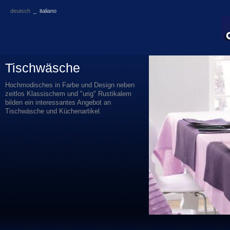
deutsch
_
italiano
Tischwäsche
Hochmodisches
in
Farbe
und Design
neben
zeitlos
Klassischem
und "
urig
"
Rustikalem
bilden
ein
interessantes
Angebot
an
Tischwäsche
und
Küchenartikel
.