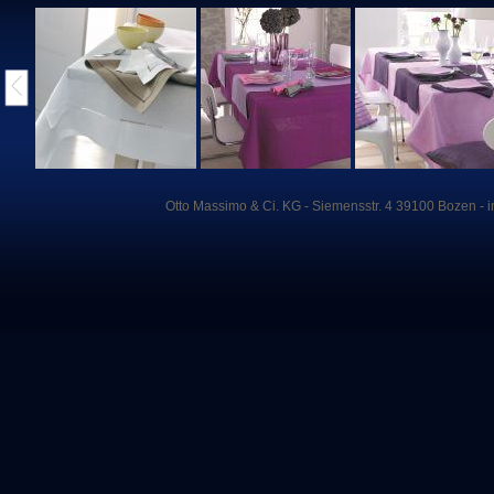
Otto
Massimo
&
Ci
. KG -
Siemensstr
. 4 39100
Bozen
-