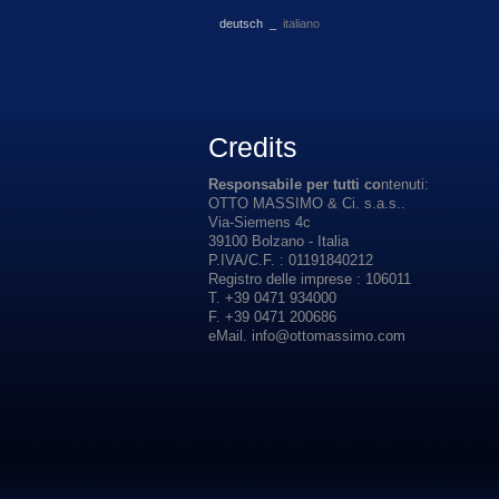
deutsch
_
italiano
Credits
Responsabile
per tutti
co
ntenuti
:
OTTO
MASSIMO
&
Ci
. s.a.s..
Via-Siemens
4c
39100
Bolzano
- Italia
P.IVA/C.F. : 01191840212
Registro
delle
imprese
: 106011
T. +39 0471 934000
F. +39 0471 200686
eMail
. info@ottomassimo.com