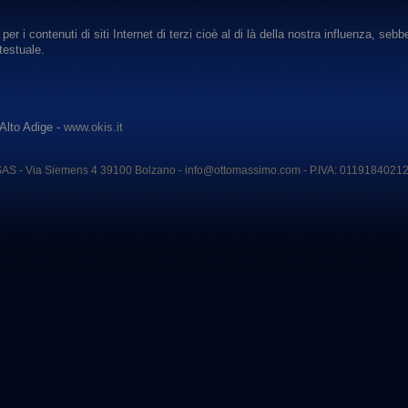
per i contenuti di siti Internet di terzi cioè al di là della nostra influenza, seb
testuale.
Alto Adige -
www.okis.it
SAS - Via Siemens 4 39100
Bolzano
-
info@ottomassimo.com
-
P.IVA
: 0119184021